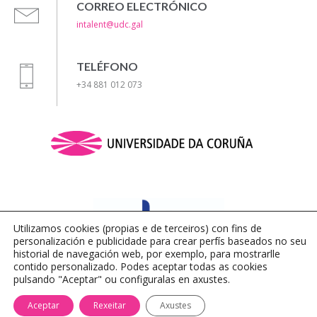
CORREO ELECTRÓNICO
intalent@udc.gal
TELÉFONO
+34 881 012 073
Utilizamos cookies (propias e de terceiros) con fins de
personalización e publicidade para crear perfís baseados ​​no seu
historial de navegación web, por exemplo, para mostrarlle
contido personalizado. Podes aceptar todas as cookies
pulsando "Aceptar" ou configuralas en axustes.
Aviso Legal
|
Política de Privacidade
|
Política de Cookies
Aceptar
Rexeitar
Axustes